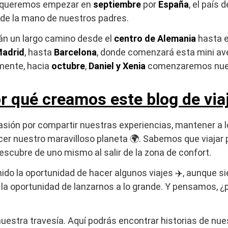
o queremos empezar en
septiembre
por
España
, el país
de la mano de nuestros padres.
án un largo camino desde el
centro de Alemania
hasta 
adrid
, hasta
Barcelona
, donde comenzará esta mini a
rmente, hacia
octubre
,
Daniel y Xenia
comenzaremos nue
r qué creamos este blog de via
asión por compartir nuestras experiencias, mantener a 
cer nuestro maravilloso planeta 🌍. Sabemos que viajar 
escubre de uno mismo al salir de la zona de confort.
ido la oportunidad de hacer algunos viajes ✈️, aunque si
la oportunidad de lanzarnos a lo grande. Y pensamos, ¿
stra travesía. Aquí podrás encontrar historias de nuest