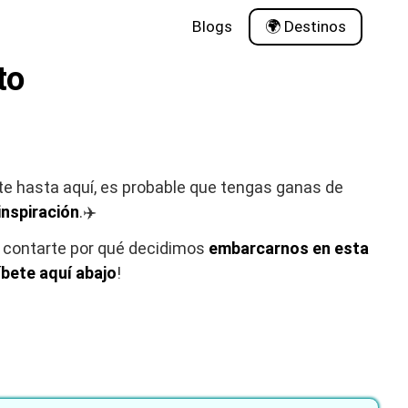
Blogs
🌍 Destinos
to
aste hasta aquí, es probable que tengas ganas de
inspiración
.✈️
 contarte por qué decidimos
embarcarnos en esta
íbete aquí abajo
!