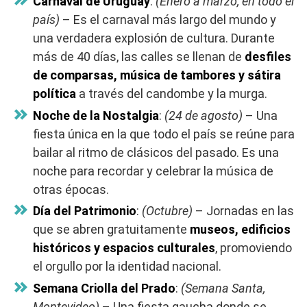
Carnaval de Uruguay
:
(Enero a marzo, en todo el
país)
– Es el carnaval más largo del mundo y
una verdadera explosión de cultura. Durante
más de 40 días, las calles se llenan de
desfiles
de comparsas, música de tambores y sátira
política
a través del candombe y la murga.
Noche de la Nostalgia
:
(24 de agosto)
– Una
fiesta única en la que todo el país se reúne para
bailar al ritmo de clásicos del pasado. Es una
noche para recordar y celebrar la música de
otras épocas.
Día del Patrimonio
:
(Octubre)
– Jornadas en las
que se abren gratuitamente
museos, edificios
históricos y espacios culturales
, promoviendo
el orgullo por la identidad nacional.
Semana Criolla del Prado
:
(Semana Santa,
Montevideo)
– Una fiesta gaucha donde se