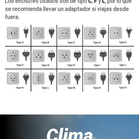
Los enchufes usados son de tipo
C
,
F
y
L
, por lo que
se recomienda llevar un adaptador si viajas desde
fuera.
Clima